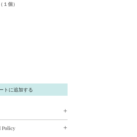
（１個）
セ
ー
ル
価
格
ートに追加する
. I'm a great place to add more 
 Policy
our product such as sizing, 
leaning instructions. This is also 