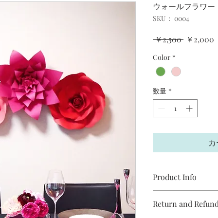
ウォールフラワー
SKU： 0004
通
 ￥2,500 
￥2,000
常
Color
*
価
格
数量
*
カ
Product Info
I'm a product detail
Return and Refund
information about y
material, care and c